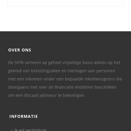
OVER ONS
De SFFR verleent op geheel vrijwillige basis advies op het
gebied van belastingzaken en toeslagen aan personen
met een inkomen onder een bepaalde inkomensgrens die
doorgaans niet over de financiële middelen beschikken
om een (fiscaal) adviseur te bekostigen.
INFORMATIE
Ik wil rechtshulp