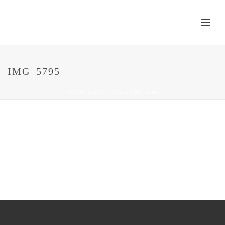
IMG_5795
HOME
»
OVER ONS
»
IMG_5795