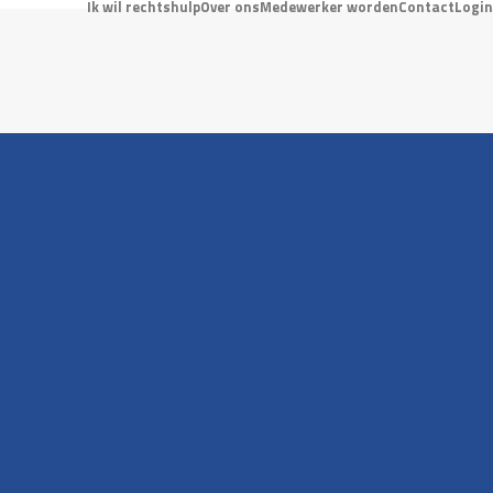
Ik wil rechtshulp
Over ons
Medewerker worden
Contact
Login
STICHTING FIRST FISCALE
RECHTSHULP