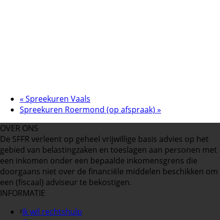
«
Spreekuren Vaals
Spreekuren Roermond (op afspraak)
»
OVER ONS
De SFFR verleent op geheel vrijwillige basis advies op het
gebied van belastingzaken en toeslagen aan personen met
een inkomen onder een bepaalde inkomensgrens die
doorgaans niet over de financiële middelen beschikken om
een (fiscaal) adviseur te bekostigen.
INFORMATIE
Ik wil rechtshulp