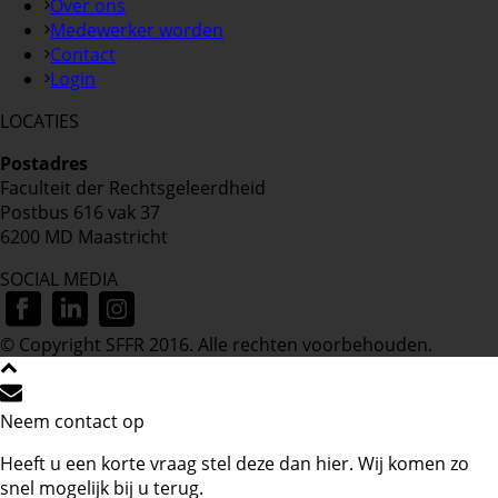
Over ons
Medewerker worden
Contact
Login
LOCATIES
Postadres
Faculteit der Rechtsgeleerdheid
Postbus 616 vak 37
6200 MD Maastricht
SOCIAL MEDIA
© Copyright SFFR 2016. Alle rechten voorbehouden.
Neem contact op
Heeft u een korte vraag stel deze dan hier. Wij komen zo
snel mogelijk bij u terug.